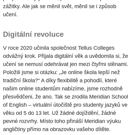
zážitky. Ale jak se měnil svět, měnil se i způsob
učení.
Digitální revoluce
V roce 2020 učinila společnost Tellus Colleges
odvážný krok. Přijala digitální věk a uvědomila si, že
učení se nemusí odehrávat jen mezi čtyřmi stěnami.
Položili jsme si otázku: „Je online škola lepší než
tradiční škola?“ A díky flexibilitě a pohodlí, které
našim online studentům nabízíme, jsme rozhodně
přesvědčeni, že ano. Tak se zrodila Meridian School
of English – virtuální útočiště pro studenty jazyků ve
věku od 5 do 13 let. Už žádné dojíždění, žádné
pevné rozvrhy. Místo toho přináší Meridian výuku
angličtiny přímo na obrazovku vašeho dítěte.