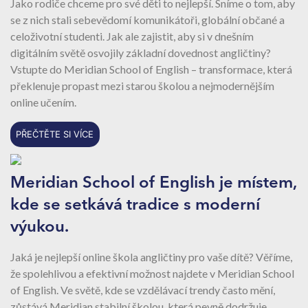
Jako rodiče chceme pro své děti to nejlepší. Sníme o tom, aby
se z nich stali sebevědomí komunikátoři, globální občané a
celoživotní studenti. Jak ale zajistit, aby si v dnešním
digitálním světě osvojily základní dovednost angličtiny?
Vstupte do Meridian School of English – transformace, která
překlenuje propast mezi starou školou a nejmodernějším
online učením.
PŘEČTĚTE SI VÍCE
Meridian School of English je místem,
kde se setkává tradice s moderní
výukou.
Jaká je nejlepší online škola angličtiny pro vaše dítě? Věříme,
že spolehlivou a efektivní možnost najdete v Meridian School
of English. Ve světě, kde se vzdělávací trendy často mění,
zůstává Meridian stabilní školou, která pevně dodržuje