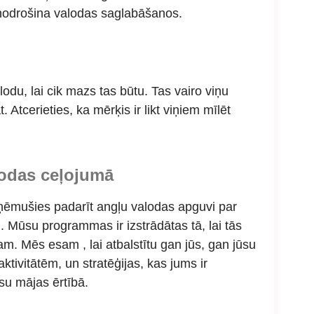
nodrošina
valodas saglabāšanos.
lodu, lai cik mazs tas būtu. Tas vairo viņu
 Atcerieties, ka mērķis ir likt viņiem mīlēt
lodas ceļojumā
ēmušies padarīt angļu valodas apguvi par
. Mūsu programmas ir izstrādātas tā, lai tās
dam.
Mēs esam
, lai atbalstītu gan jūs, gan jūsu
aktivitātēm, un stratēģijas, kas jums ir
su mājas ērtībā.