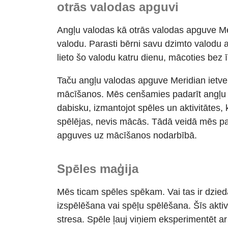
otrās valodas apguvi
Angļu valodas kā otrās valodas apguve Me
valodu. Parasti bērni savu dzimto valodu 
lieto šo valodu katru dienu, mācoties be
Taču angļu valodas apguve Meridian ietver
mācīšanos. Mēs cenšamies padarīt angļu 
dabisku, izmantojot spēles un aktivitātes, ka
spēlējas, nevis mācās. Tādā veidā mēs pa
apguves uz mācīšanos nodarbībā.
Spēles maģija
Mēs ticam spēles spēkam. Vai
tas ir
dziedā
izspēlēšana vai spēļu spēlēšana. Šīs akti
stresa. Spēle ļauj viņiem eksperimentēt ar