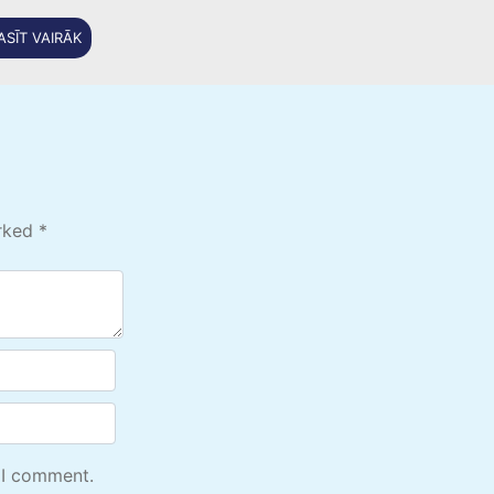
ASĪT VAIRĀK
arked
*
 I comment.