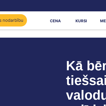
s nodarbību
CENA
KURSI
ME
Kā bē
tiešsa
valod