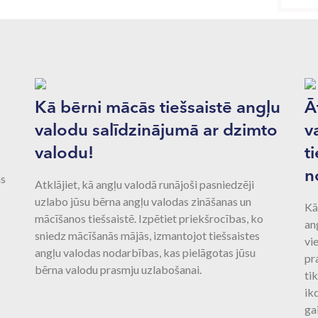
Kā bērni mācās tiešsaistē angļu
Ā
valodu salīdzinājumā ar dzimto
v
valodu!
t
n
as
Atklājiet, kā angļu valodā runājoši pasniedzēji
uzlabo jūsu bērna angļu valodas zināšanas un
Kā
mācīšanos tiešsaistē. Izpētiet priekšrocības, ko
an
sniedz mācīšanās mājās, izmantojot tiešsaistes
vie
angļu valodas nodarbības, kas pielāgotas jūsu
pr
bērna valodu prasmju uzlabošanai.
ti
ik
ga