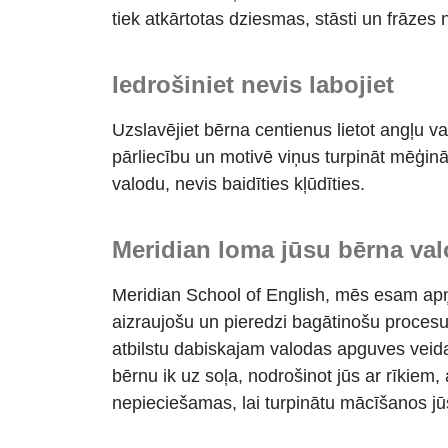
tiek atkārtotas dziesmas, stāsti un frāzes
Iedrošiniet nevis labojiet
Uzslavējiet bērna centienus lietot angļu va
pārliecību un motivē viņus turpināt mēģināt.
valodu, nevis baidīties kļūdīties.
Meridian loma jūsu bērna va
Meridian School of English,
mēs esam
apņ
aizraujošu un pieredzi bagātinošu procesu
atbilstu dabiskajam valodas apguves vei
bērnu ik uz soļa, nodrošinot jūs ar rīkiem, 
nepieciešamas, lai turpinātu mācīšanos jū