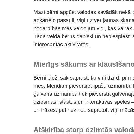
Mazi bērni apgūst valodas savādāk nekā pi
apkārtējo pasauli, viņi uztver jaunas skaņ
nodarbībās mēs veidojam vidi, kas vairāk š
Tādā veidā bērns dabiski un nepiespiesti a
interesantās aktivitātēs.
Mierīgs sākums ar klausīšan
Bērni bieži sāk saprast, ko viņi dzird, pir
mēs, Meridian
pievērsiet īpašu uzmanību
galvenā uzmanība tiek pievērsta galvenaj
dziesmas, stāstus un interaktīvas spēles
un frāzes, pat nezinot. saprotot,
viņi mācā
Atšķirība starp dzimtās valo