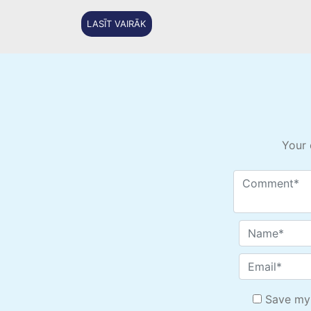
LASĪT VAIRĀK
Your 
Save my 