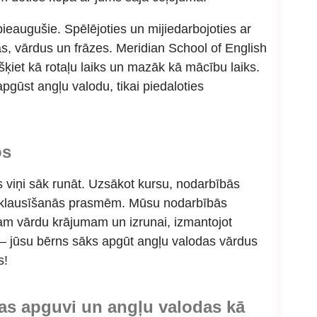
eaugušie. Spēlējoties un mijiedarbojoties ar
as, vārdus un frāzes. Meridian School of English
ķiet kā rotaļu laiks un mazāk kā mācību laiks.
pgūst angļu valodu, tikai piedaloties
os
ms viņi sāk runāt. Uzsākot kursu, nodarbībās
klausīšanās prasmēm
.
Mūsu nodarbībās
am vārdu krājumam un izrunai, izmantojot
 — jūsu bērns sāks
apgūt
angļu valodas vārdus
s
!
das apguvi un angļu valodas kā