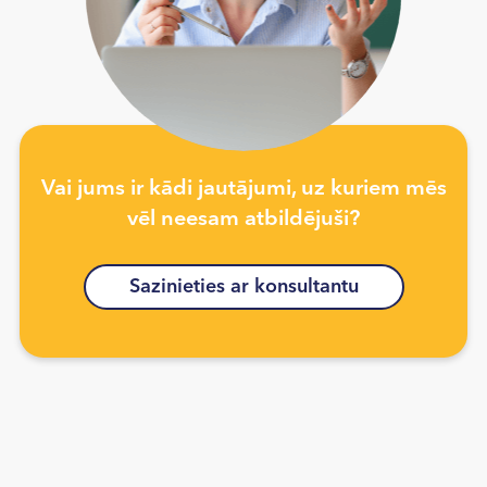
Vai jums ir kādi jautājumi, uz kuriem mēs
vēl neesam atbildējuši?
Sazinieties ar konsultantu