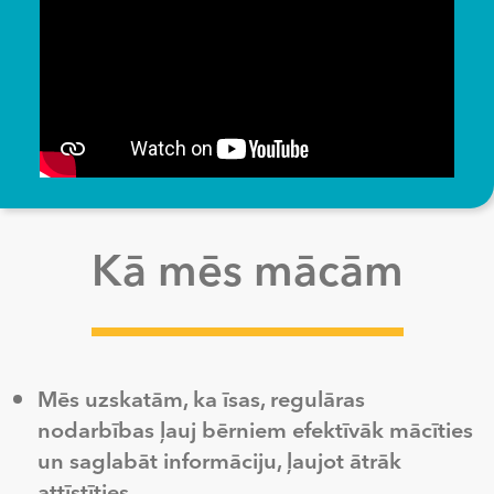
Kā mēs mācām
Mēs uzskatām, ka īsas, regulāras
nodarbības ļauj bērniem efektīvāk mācīties
un saglabāt informāciju, ļaujot ātrāk
attīstīties.