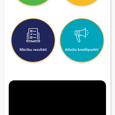
Mācību rezultāti
Atlaižu kredītpunkti