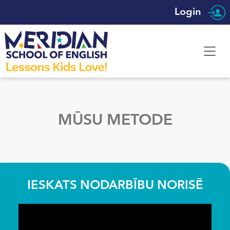
Login
MŪSU METODE
IESKATS NODARBĪBU NORISĒ