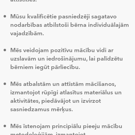
Mūsu kvalificētie pasniedzēji sagatavo
nodarbības atbilstoši bērna individuālajām
vajadzībām.
Mēs veidojam pozitīvu mācību vidi ar
uzslavām un iedrošinājumu, lai palīdzētu
bērniem iegūt pārliecību.
Mēs atbalstām un attīstām mācīšanos,
izmantojot rūpīgi atlasītus materiālus un
aktivitātes, piedāvājot un izvirzot
sasniedzamus mērķus.
Mēs īstenojam principiālu pieeju mācību
metodoloģijām, izmantojot