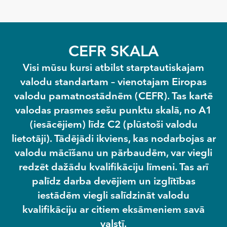
CEFR SKALA
Visi mūsu kursi atbilst starptautiskajam
valodu standartam – vienotajam Eiropas
valodu pamatnostādnēm (CEFR). Tas kartē
valodas prasmes sešu punktu skalā, no A1
(iesācējiem) līdz C2 (plūstoši valodu
lietotāji). Tādējādi ikviens, kas nodarbojas ar
valodu mācīšanu un pārbaudēm, var viegli
redzēt dažādu kvalifikāciju līmeni. Tas arī
palīdz darba devējiem un izglītības
iestādēm viegli salīdzināt valodu
kvalifikāciju ar citiem eksāmeniem savā
valstī.