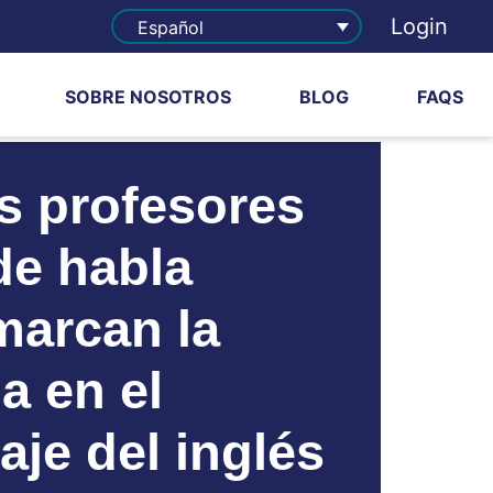
Login
Español
SOBRE NOSOTROS
BLOG
FAQS
s profesores
de habla
marcan la
a en el
aje del inglés