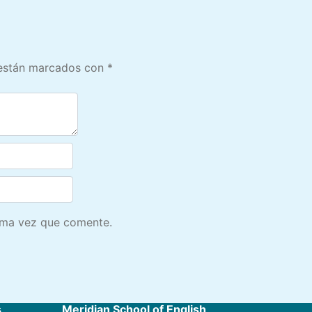
 están marcados con
*
ima vez que comente.
s
Meridian School of English