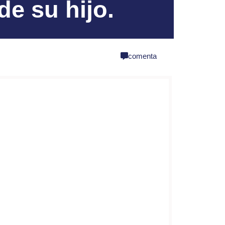
de su hijo.
share
comenta