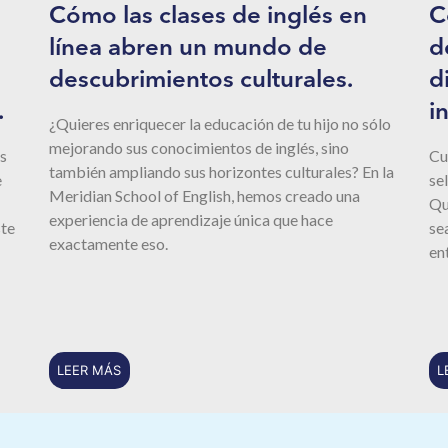
Cómo las clases de inglés en
C
línea abren un mundo de
d
descubrimientos culturales.
d
.
i
¿Quieres enriquecer la educación de tu hijo no sólo
mejorando sus conocimientos de inglés, sino
s
Cu
también ampliando sus horizontes culturales? En la
e
se
Meridian School of English, hemos creado una
Qu
experiencia de aprendizaje única que hace
ste
se
exactamente eso.
en
LEER MÁS
L