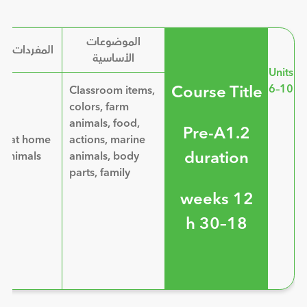
الموضوعات
المفردات ال
الأساسية
Units
Course Title
6–10
ly
Classroom items,
hes
colors, farm
animals, food,
Pre-A1.2
es at home
actions, marine
duration
 animals
animals, body
parts, family
12 weeks
18–30 h