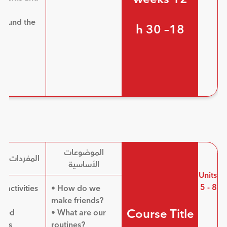
round the
18– 30 h
الموضوعات
المفردات ال
الأساسية
Units
5 - 8
 activities
• How do we
make friends?
Course Title
ated
• What are our
ives
routines?