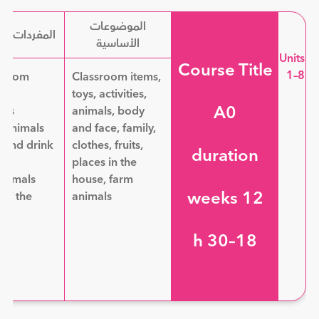
الموضوعات
المفردات ال
الأساسية
Units
Course Title
1–8
ssroom
Classroom items,
toys, activities,
A0
urs
animals, body
 Animals
and face, family,
 and drink
clothes, fruits,
duration
ons
places in the
animals
house, farm
12 weeks
 of the
animals
ly
18–30 h