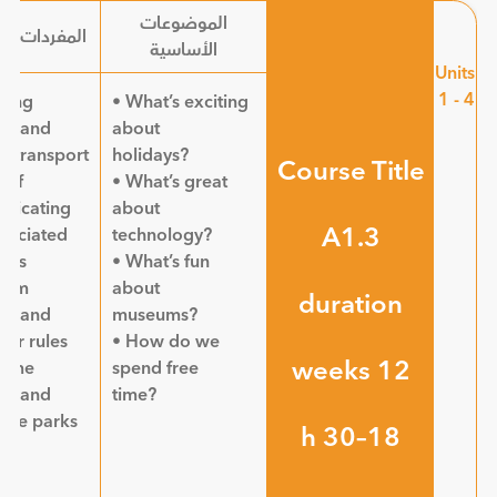
الموضوعات
المفردات ال
الأساسية
Units
1 - 4
ping
• What’s exciting
ies and
about
of transport
holidays?
Course Title
 of
• What’s great
nicating
about
A1.3
sociated
technology?
ives
• What’s fun
eum
about
duration
ies and
museums?
for rules
• How do we
12 weeks
 time
spend free
ies and
time?
ure parks
18–30 h