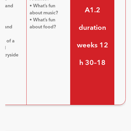
nts and
• What’s fun
A1.2
al
about music?
es
• What’s fun
duration
es and
about food?
re
ure of a
12 weeks
and
untryside
18–30 h