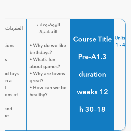
الموضوعات
المفردات ال
الأساسية
Course Title
Units
1 - 4
essions
• Why do we like
birthdays?
Pre-A1.3
ives
• What’s fun
gs)
about games?
duration
 and toys
• Why are towns
s in a
great?
and
• How can we be
12 weeks
itions of
healthy?
18–30 h
ts and
time
ies