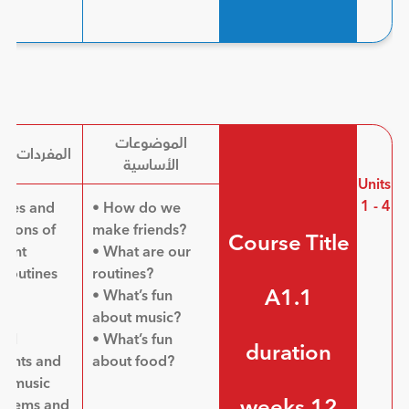
الموضوعات
المفردات ال
الأساسية
Units
1 - 4
ities and
• How do we
itions of
make friends?
Course Title
ent
• What are our
y routines
routines?
A1.1
• What’s fun
es
about music?
cal
• What’s fun
duration
ments and
about food?
of music
12 weeks
 items and