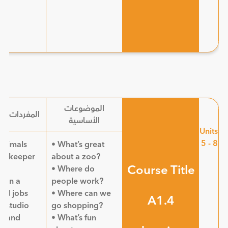
الموضوعات
المفردات ال
الأساسية
Units
5 - 8
animals
• What’s great
oo keeper
about a zoo?
Course Title
• Where do
s in a
people work?
nd jobs
• Where can we
A1.4
lm studio
go shopping?
s and
• What’s fun