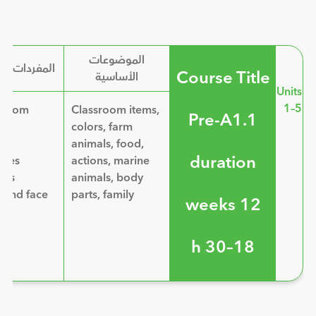
الموضوعات
المفردات ال
Course Title
الأساسية
Units
1–5
ssroom
Classroom items,
Pre-A1.1
s
colors, farm
animals, food,
duration
ities
actions, marine
als
animals, body
 and face
parts, family
12 weeks
18–30 h