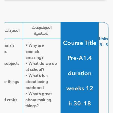
الموضوعات
المفردات ال
الأساسية
Units
Course Title
5 - 8
 animals
• Why are
ings
animals
Pre-A1.4
o
amazing?
ol subjects
• What do we do
at school?
duration
ies
• What’s fun
oor things
about being
12 weeks
outdoors?
er
• What’s great
and crafts
about making
18–30 h
things?
als