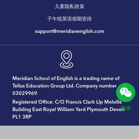
儿童隐私政策
子午线英语假期安排
support@meridianenglish.com
Meridian School of English is a trading name of
Tellus Education Group Ltd. Company number
03029969
Registered Ofﬁce: C/O Francis Clark Llp Melville
微信
Building East Royal William Yard Plymouth Devon
PL1 3RP