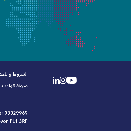
الشروط والأحك
مدونة قواعد س
mber 03029969
Devon PL1 3RP